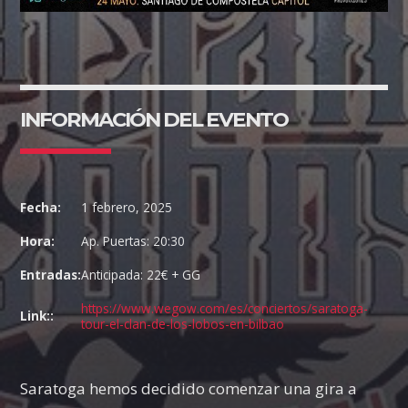
INFORMACIÓN DEL EVENTO
Fecha:
1 febrero, 2025
Hora:
Ap. Puertas: 20:30
Entradas:
Anticipada: 22€ + GG
https://www.wegow.com/es/conciertos/saratoga-
Link::
tour-el-clan-de-los-lobos-en-bilbao
Saratoga hemos decidido comenzar una gira a