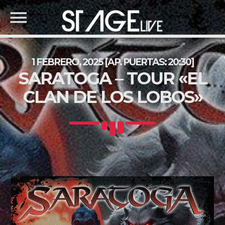
1 FEBRERO, 2025 [AP. PUERTAS: 20:30]
SARATOGA – TOUR «EL
CLAN DE LOS LOBOS»
COMPARTE ESTA PÁGINA
BUSCA EN LA WEB
Twitter
Facebook
Pinterest