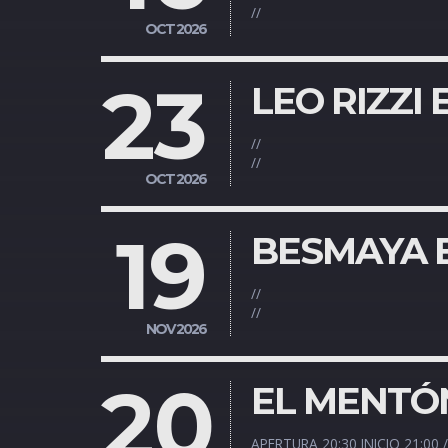
//
OCT 2026
23
LEO RIZZI
//
//
OCT 2026
19
BESMAYA E
//
//
NOV 2026
20
EL MENTÓN
APERTURA 20:30 INICIO 21:00 /