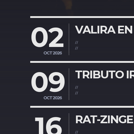
02
VALIRA EN
//
//
OCT 2026
09
TRIBUTO I
//
//
OCT 2026
16
RAT-ZINGE
//