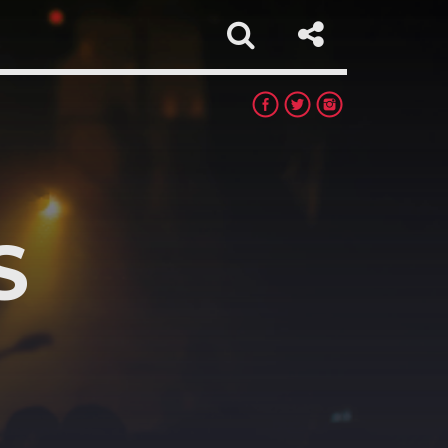
S
app