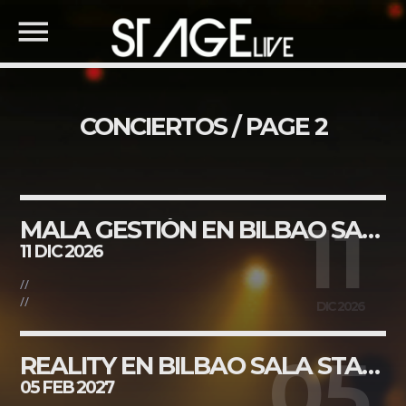
CONCIERTOS / PAGE 2
COMPARTE ESTA PÁGINA
BUSCA EN LA WEB
11
MALA GESTIÓN EN BILBAO SALA STAGE LIVE
11 DIC 2026
Twitter
//
//
DIC 2026
Facebook
05
REALITY EN BILBAO SALA STAGE LIVE
05 FEB 2027
Pinterest