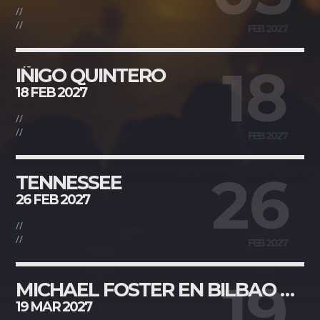
//
//
FEB 2027
Whatsapp
18
IÑIGO QUINTERO
18 FEB 2027
//
//
FEB 2027
26
TENNESSEE
26 FEB 2027
//
//
FEB 2027
19
MICHAEL FOSTER EN BILBAO SALA STAGE LIVE
19 MAR 2027