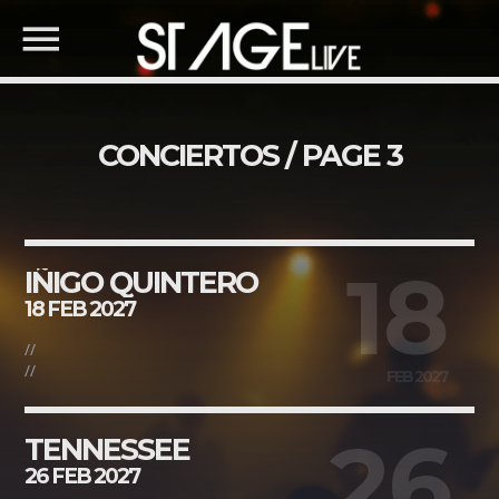
CONCIERTOS / PAGE 3
COMPARTE ESTA PÁGINA
BUSCA EN LA WEB
18
IÑIGO QUINTERO
18 FEB 2027
Twitter
//
//
FEB 2027
Facebook
26
TENNESSEE
26 FEB 2027
Pinterest