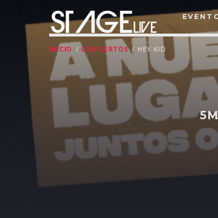
EVENT
INICIO
/
CONCIERTOS
/ HEY KID
5 M