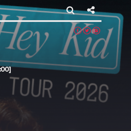
:00]
app